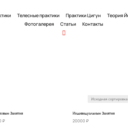
ктики
Телесные практики
Практики Цигун
Теория Й
Фотогалерея
Статьи
Контакты
повые Занятия
Индивидуальные Занятия
0
₽
20000
₽