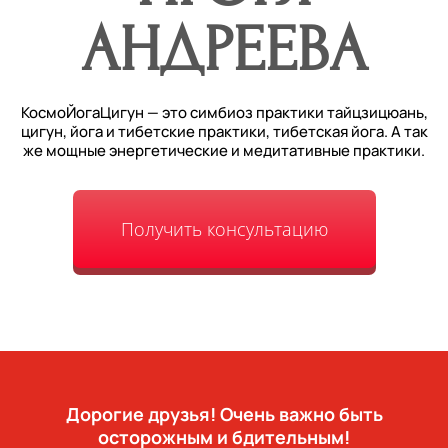
АНДРЕЕВА
КосмоЙогаЦигун — это симбиоз практики тайцзицюань,
цигун, йога и тибетские практики, тибетская йога. А так
же мощные энергетические и медитативные практики.
Получить консультацию
Дорогие друзья! Очень важно быть
осторожным и бдительным!