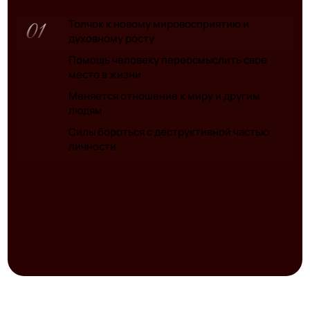
Толчок к новому мировосприятию и
духовному росту
Помощь человеку переосмыслить свое
место в жизни
Меняется отношение к миру и другим
людям
Силы бороться с деструктивной частью
личности