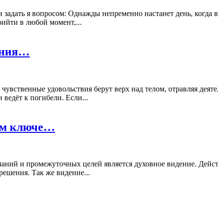
задать я вопросом: Однажды непременно настанет день, когда все
рийти в любой момент,...
ения…
 чувственные удовольствия берут верх над телом, отравляя деяте
ведёт к погибели. Если...
ном ключе…
ланий и промежуточных целей является духовное видение. Действ
решения. Так же видение...