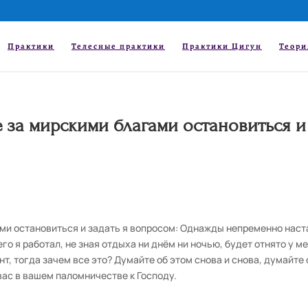
Практики
Телесные практики
Практики Цигун
Теори
е за мирскими благами остановиться и
ами остановиться и задать я вопросом: Однажды непременно наст
его я работал, не зная отдыха ни днём ни ночью, будет отнято у ме
т, тогда зачем все это? Думайте об этом снова и снова, думайте 
вас в вашем паломничестве к Господу.