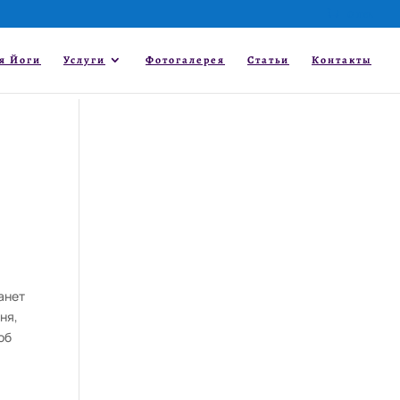
0 шт.
я Йоги
Услуги
Фотогалерея
Статьи
Контакты
анет
ня,
об